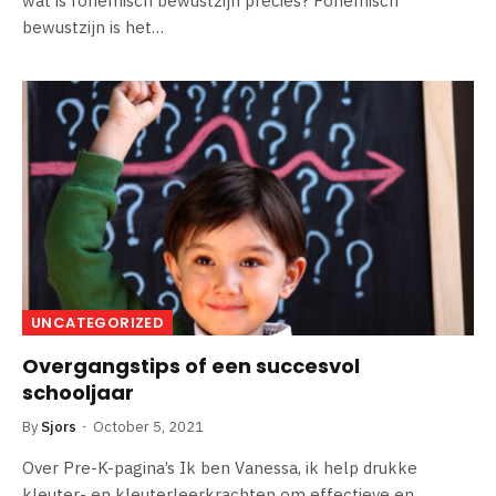
wat is fonemisch bewustzijn precies? Fonemisch
bewustzijn is het…
UNCATEGORIZED
Overgangstips of een succesvol
schooljaar
By
Sjors
October 5, 2021
Over Pre-K-pagina’s Ik ben Vanessa, ik help drukke
kleuter- en kleuterleerkrachten om effectieve en