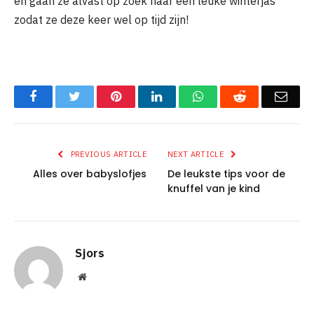
en gaan ze alvast op zoek naar een leuke winterjas
zodat ze deze keer wel op tijd zijn!
Facebook
Twitter
Pinterest
LinkedIn
WhatsApp
Reddit
Emai
PREVIOUS ARTICLE
NEXT ARTICLE
Alles over babyslofjes
De leukste tips voor de
knuffel van je kind
Sjors
Website