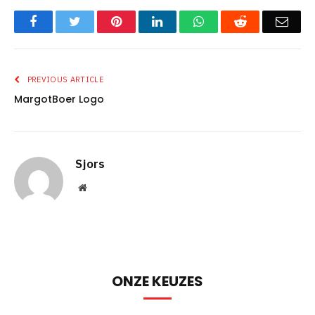
Facebook
Twitter
Pinterest
LinkedIn
WhatsApp
Reddit
Emai
PREVIOUS ARTICLE
MargotBoer Logo
Sjors
Website
ONZE KEUZES